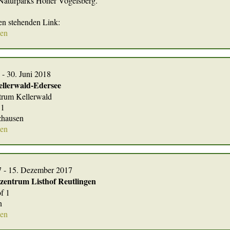
Naturparks Hoher Vogelsberg.
ten stehenden Link:
nen
 - 30. Juni 2018
ellerwald-Edersee
trum Kellerwald
 1
zhausen
nen
7 - 15. Dezember 2017
zentrum Listhof Reutlingen
f 1
n
nen