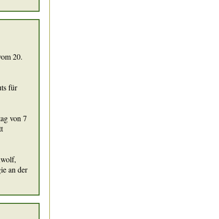
 vom 20.
ts für
tag von 7
t
wolf,
gie an der